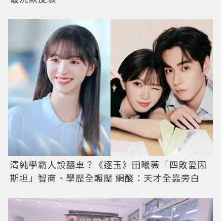
清純學霸人設翻車？《逐玉》田曦薇「四敗愛因
斯坦」智商、學歷全輾壓 網酸：天才全靠旁白