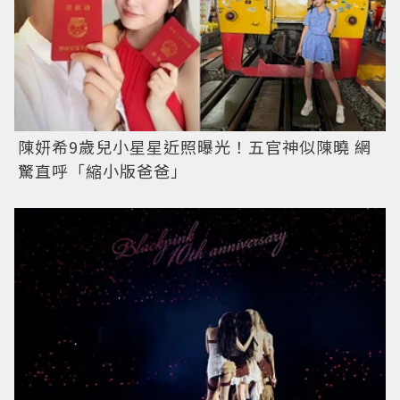
陳妍希9歲兒小星星近照曝光！五官神似陳曉 網
驚直呼「縮小版爸爸」