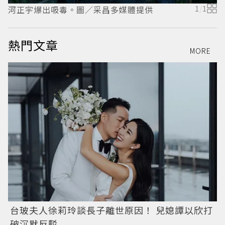
河正宇爆出吸毒。圖／采昌多媒體提供
1
/
1
熱門文章
MORE
台玻夫人徐莉玲談長子離世原因！ 兒媳譚以欣打
破沉默反駁