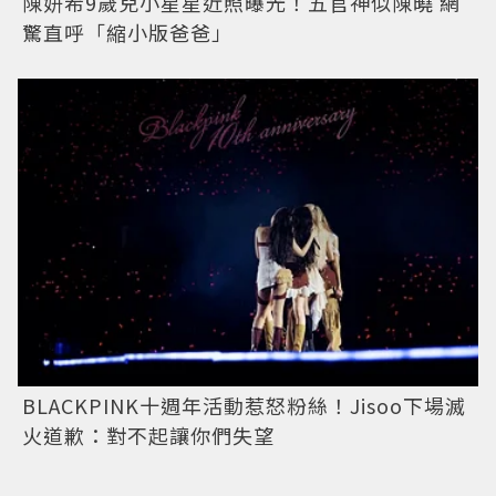
陳妍希9歲兒小星星近照曝光！五官神似陳曉 網
驚直呼「縮小版爸爸」
BLACKPINK十週年活動惹怒粉絲！Jisoo下場滅
火道歉：對不起讓你們失望