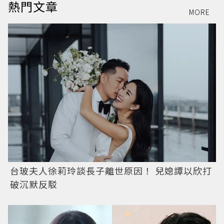
熱門文章
MORE
台玻夫人徐莉玲談長子離世原因！ 兒媳譚以欣打
破沉默反駁