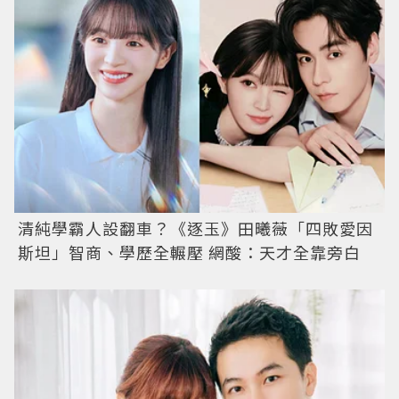
清純學霸人設翻車？《逐玉》田曦薇「四敗愛因
斯坦」智商、學歷全輾壓 網酸：天才全靠旁白