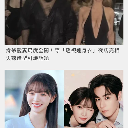
肯爺愛妻尺度全開！穿「透視連身衣」夜店亮相
火辣造型引爆話題