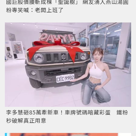
國巨股價腰斬成棵「聖誕樹」 網友湧入燕山湯圓
粉專笑喊：老闆上班了
李多慧砸85萬牽新車！車牌號碼暗藏彩蛋 鐵粉
秒破解真正用意