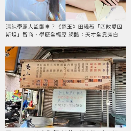
清純學霸人設翻車？《逐玉》田曦薇「四敗愛因
斯坦」智商、學歷全輾壓 網酸：天才全靠旁白