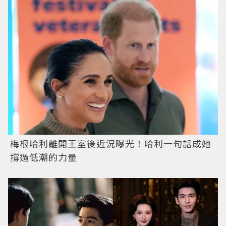
梅根哈利離開王室後近況曝光！哈利一句話成她
撐過低潮的力量