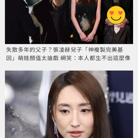
失散多年的父子？張凌赫兒子「神複製完美基
因」萌娃顏值太搶戲 網笑：本人都生不出這麼像