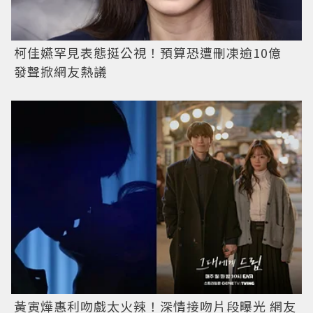
柯佳嬿罕見表態挺公視！預算恐遭刪凍逾10億
發聲掀網友熱議
黃寅燁惠利吻戲太火辣！深情接吻片段曝光 網友