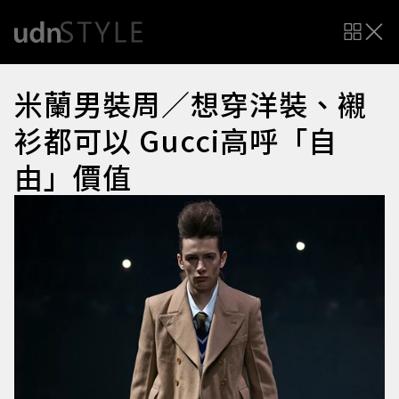
米蘭男裝周／想穿洋裝、襯
衫都可以 Gucci高呼「自
由」價值