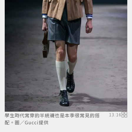
學生時代常穿的半統襪也是本季很常見的搭
13
/
16
配。圖／Gucci提供
配