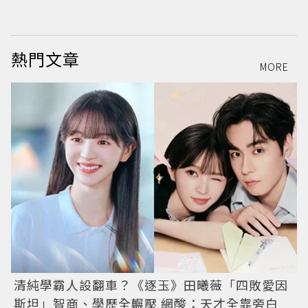
熱門文章
MORE
清純學霸人設翻車？《逐玉》田曦薇「四敗愛因
斯坦」智商、學歷全輾壓 網酸：天才全靠旁白