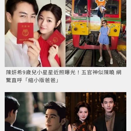
陳妍希9歲兒小星星近照曝光！五官神似陳曉 網
驚直呼「縮小版爸爸」