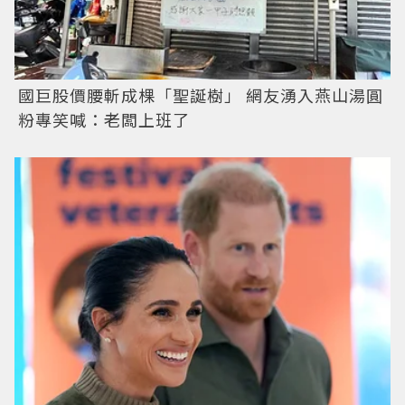
國巨股價腰斬成棵「聖誕樹」 網友湧入燕山湯圓
粉專笑喊：老闆上班了