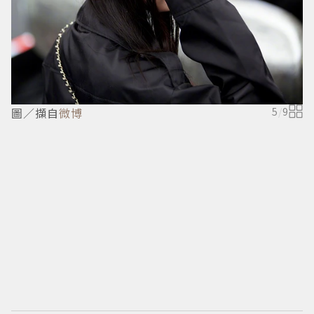
圖／擷自
微博
5
/
9