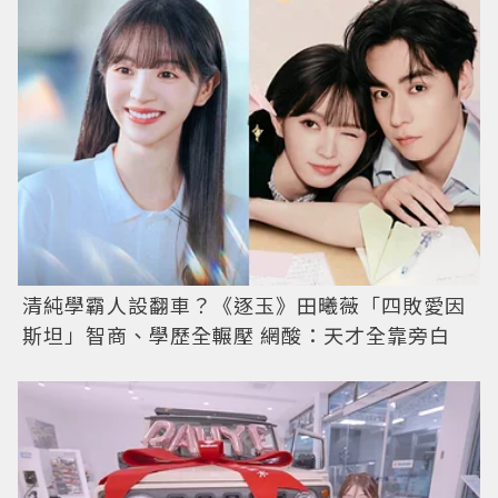
清純學霸人設翻車？《逐玉》田曦薇「四敗愛因
斯坦」智商、學歷全輾壓 網酸：天才全靠旁白