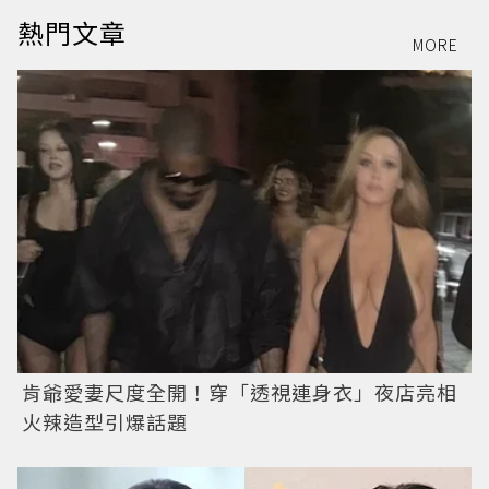
熱門文章
MORE
肯爺愛妻尺度全開！穿「透視連身衣」夜店亮相
火辣造型引爆話題