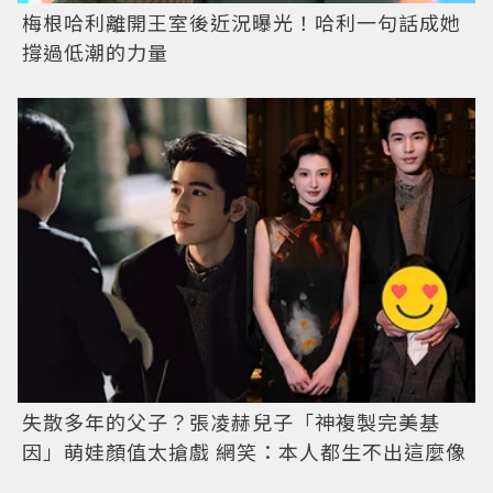
梅根哈利離開王室後近況曝光！哈利一句話成她
撐過低潮的力量
失散多年的父子？張凌赫兒子「神複製完美基
因」萌娃顏值太搶戲 網笑：本人都生不出這麼像