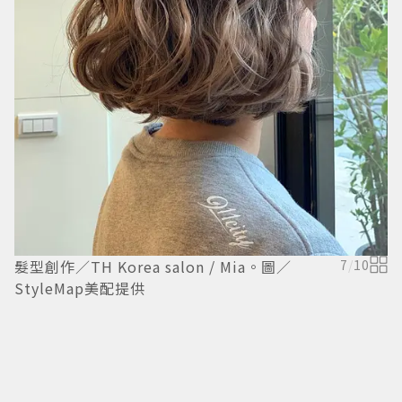
髮
髮型創作／TH Korea salon / Mia。圖／
7
/
10
StyleMap美配提供