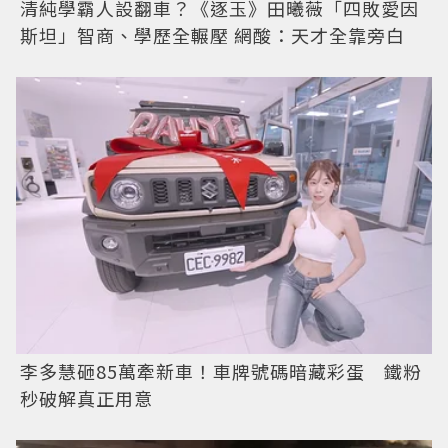
清純學霸人設翻車？《逐玉》田曦薇「四敗愛因
斯坦」智商、學歷全輾壓 網酸：天才全靠旁白
李多慧砸85萬牽新車！車牌號碼暗藏彩蛋 鐵粉
秒破解真正用意