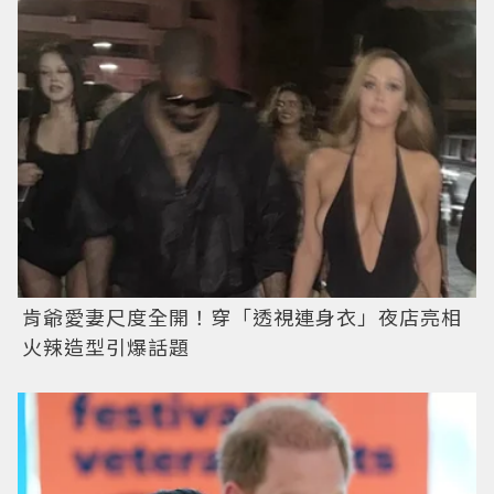
肯爺愛妻尺度全開！穿「透視連身衣」夜店亮相
火辣造型引爆話題