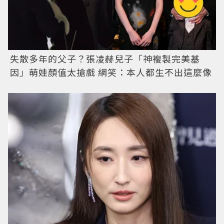
失散多年的父子？張凌赫兒子「神複製完美基
因」萌娃顏值太搶戲 網笑：本人都生不出這麼像