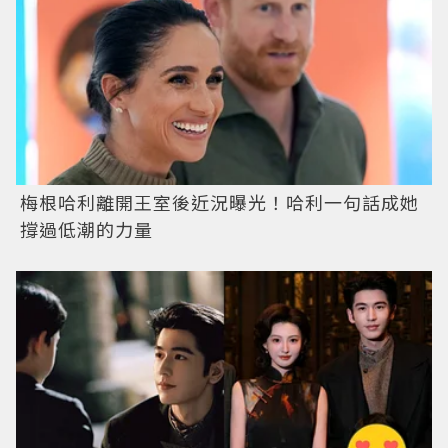
梅根哈利離開王室後近況曝光！哈利一句話成她
撐過低潮的力量