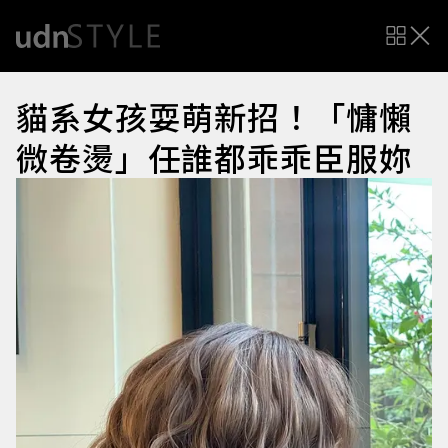
貓系女孩耍萌新招！「慵懶
微卷燙」任誰都乖乖臣服妳