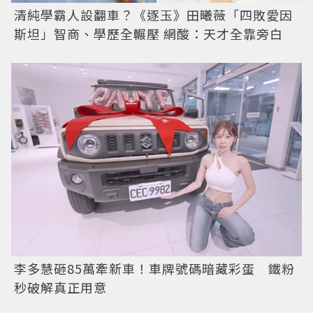
清純學霸人設翻車？《逐玉》田曦薇「四敗愛因
斯坦」智商、學歷全輾壓 網酸：天才全靠旁白
李多慧砸85萬牽新車！車牌號碼暗藏彩蛋 鐵粉
秒破解真正用意