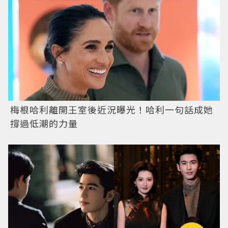
梅根哈利離開王室後近況曝光！哈利一句話成她
撐過低潮的力量