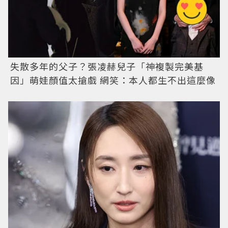
失散多年的父子？張凌赫兒子「神複製完美基
因」萌娃顏值太搶戲 網笑：本人都生不出這麼像