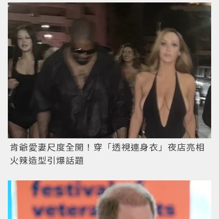
肯爺愛妻尺度全開！穿「透視連身衣」夜店亮相
火辣造型引爆話題