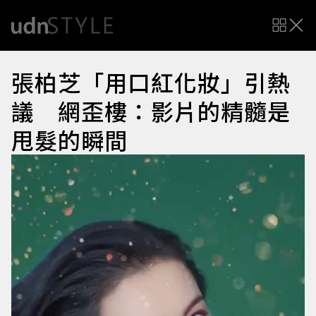
張柏芝「用口紅化妝」引熱
議 網歪樓：影片的精髓是
甩髮的瞬間