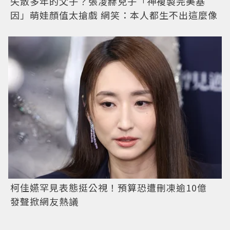
失散多年的父子？張凌赫兒子「神複製完美基
因」萌娃顏值太搶戲 網笑：本人都生不出這麼像
柯佳嬿罕見表態挺公視！預算恐遭刪凍逾10億
發聲掀網友熱議