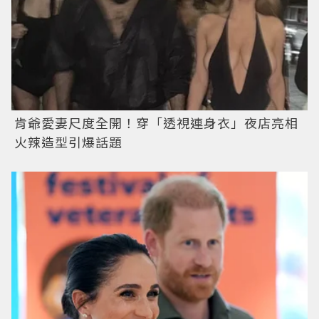
肯爺愛妻尺度全開！穿「透視連身衣」夜店亮相
火辣造型引爆話題