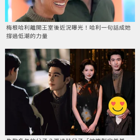
梅根哈利離開王室後近況曝光！哈利一句話成她
撐過低潮的力量