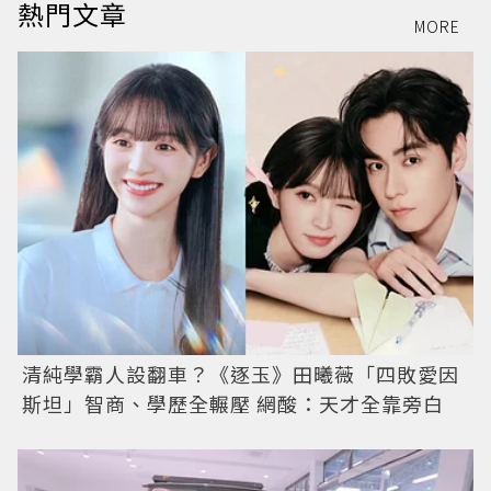
熱門文章
MORE
清純學霸人設翻車？《逐玉》田曦薇「四敗愛因
斯坦」智商、學歷全輾壓 網酸：天才全靠旁白