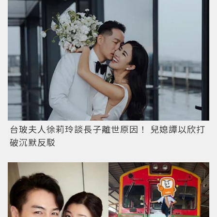
台玻夫人徐莉玲談長子離世原因！ 兒媳譚以欣打
破沉默反駁