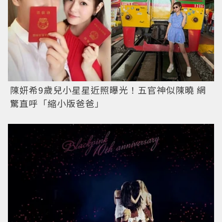
陳妍希9歲兒小星星近照曝光！五官神似陳曉 網
驚直呼「縮小版爸爸」