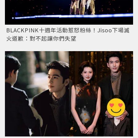
BLACKPINK十週年活動惹怒粉絲！Jisoo下場滅
火道歉：對不起讓你們失望