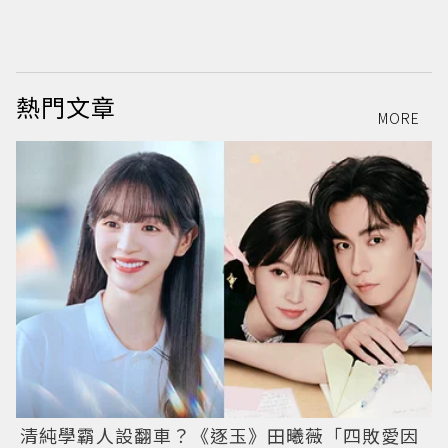
熱門文章
MORE
清純學霸人設翻車？《逐玉》田曦薇「四敗愛因