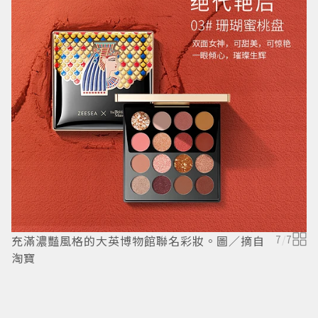
充滿濃豔風格的大英博物館聯名彩妝。圖／摘自
7
/
7
淘寶