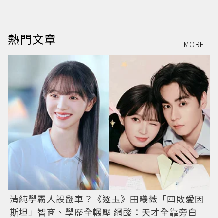
熱門文章
MORE
清純學霸人設翻車？《逐玉》田曦薇「四敗愛因
斯坦」智商、學歷全輾壓 網酸：天才全靠旁白