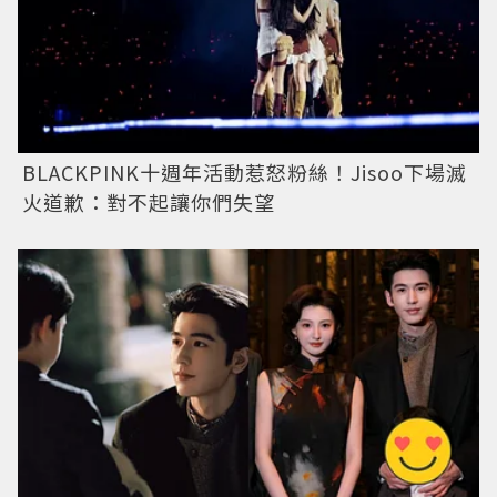
BLACKPINK十週年活動惹怒粉絲！Jisoo下場滅
火道歉：對不起讓你們失望