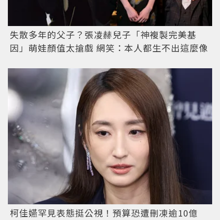
失散多年的父子？張凌赫兒子「神複製完美基
因」萌娃顏值太搶戲 網笑：本人都生不出這麼像
柯佳嬿罕見表態挺公視！預算恐遭刪凍逾10億