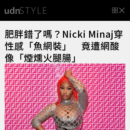
肥胖錯了嗎？Nicki Minaj穿
性感「魚網裝」 竟遭網酸
像「煙燻火腿腸」