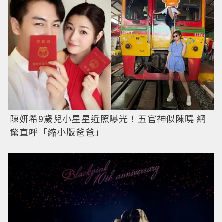
陳妍希9歲兒小星星近照曝光！五官神似陳曉 網
驚直呼「縮小版爸爸」