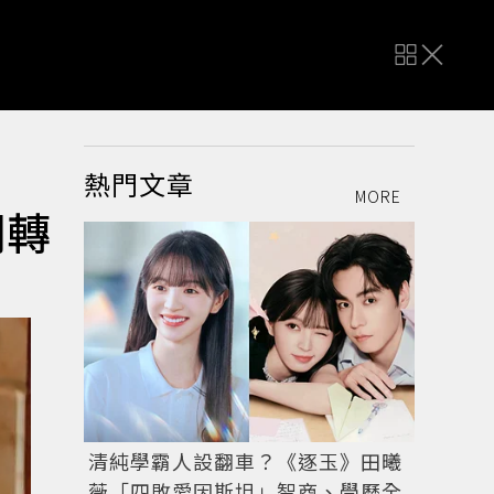
熱門文章
MORE
翻轉
清純學霸人設翻車？《逐玉》田曦
薇「四敗愛因斯坦」智商、學歷全