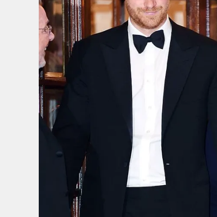
3
/
7