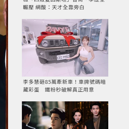
輾壓 網酸：天才全靠旁白
李多慧砸85萬牽新車！車牌號碼暗
藏彩蛋 鐵粉秒破解真正用意