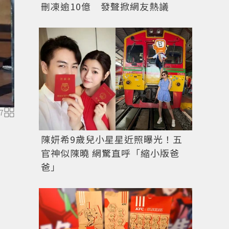
刪凍逾10億 發聲掀網友熱議
7
圖／VOGUE提供
陳妍希9歲兒小星星近照曝光！五
官神似陳曉 網驚直呼「縮小版爸
爸」