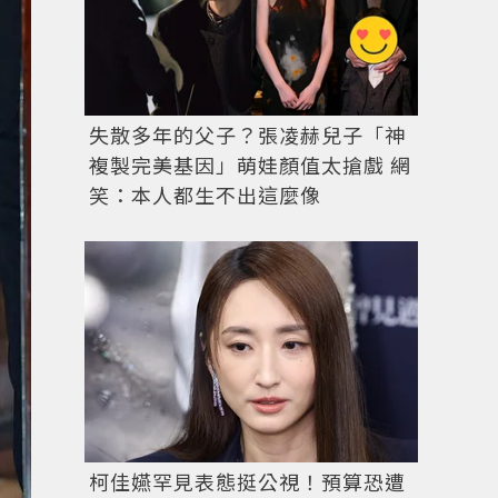
失散多年的父子？張凌赫兒子「神
複製完美基因」萌娃顏值太搶戲 網
笑：本人都生不出這麼像
柯佳嬿罕見表態挺公視！預算恐遭