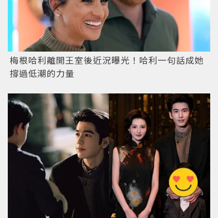
梅根哈利離開王室後近況曝光！哈利一句話成她
撐過低潮的力量