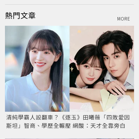
熱門文章
MORE
清純學霸人設翻車？《逐玉》田曦薇「四敗愛因
斯坦」智商、學歷全輾壓 網酸：天才全靠旁白