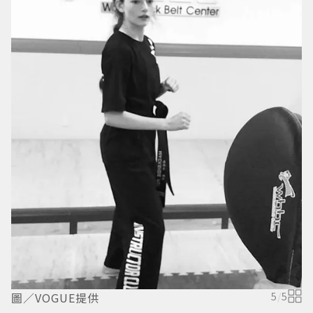
圖
圖／VOGUE提供
5
/
5