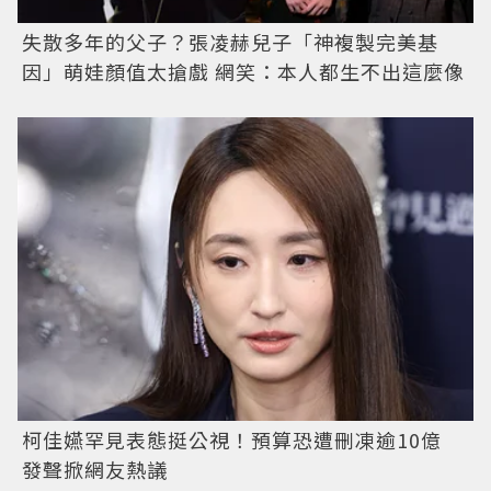
失散多年的父子？張凌赫兒子「神複製完美基
因」萌娃顏值太搶戲 網笑：本人都生不出這麼像
柯佳嬿罕見表態挺公視！預算恐遭刪凍逾10億
發聲掀網友熱議