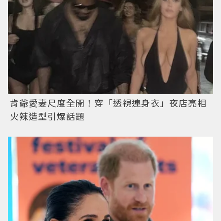
肯爺愛妻尺度全開！穿「透視連身衣」夜店亮相
火辣造型引爆話題