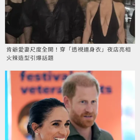
肯爺愛妻尺度全開！穿「透視連身衣」夜店亮相
火辣造型引爆話題