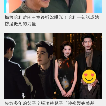
梅根哈利離開王室後近況曝光！哈利一句話成她
撐過低潮的力量
失散多年的父子？張凌赫兒子「神複製完美基