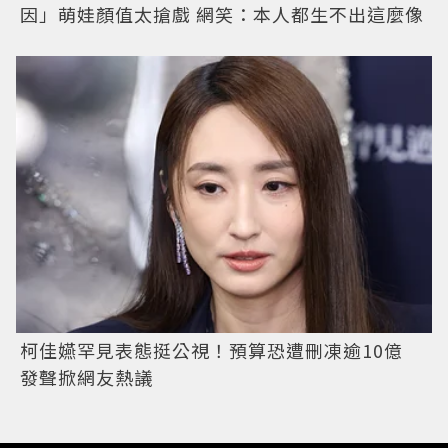
因」萌娃顏值太搶戲 網笑：本人都生不出這麼像
柯佳嬿罕見表態挺公視！預算恐遭刪凍逾10億
發聲掀網友熱議