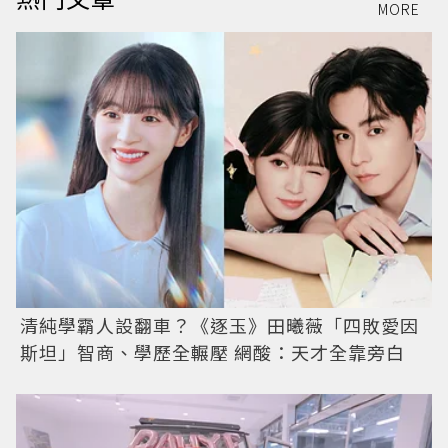
MORE
清純學霸人設翻車？《逐玉》田曦薇「四敗愛因
斯坦」智商、學歷全輾壓 網酸：天才全靠旁白