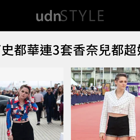
汀史都華連3套香奈兒都超