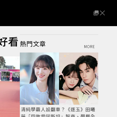
好看
熱門文章
MORE
清純學霸人設翻車？《逐玉》田曦
薇「四敗愛因斯坦」智商、學歷全