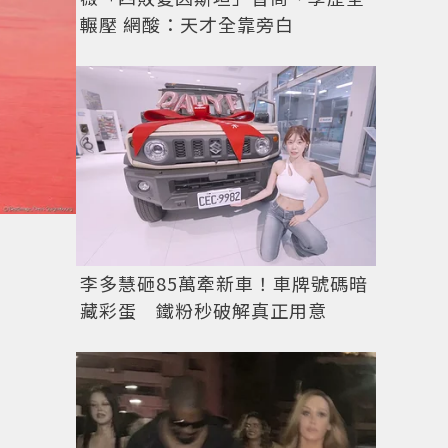
輾壓 網酸：天才全靠旁白
李多慧砸85萬牽新車！車牌號碼暗
藏彩蛋 鐵粉秒破解真正用意