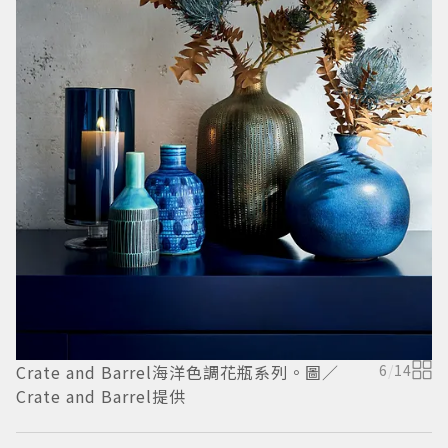
C
2
B
Crate and Barrel海洋色調花瓶系列。圖／
6
/
14
Crate and Barrel提供