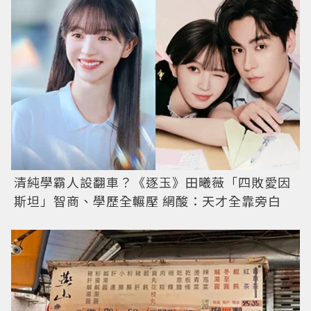
清純學霸人設翻車？《逐玉》田曦薇「四敗愛因
斯坦」智商、學歷全輾壓 網酸：天才全靠旁白