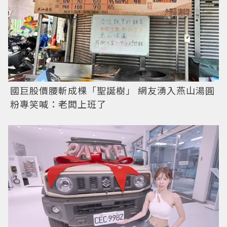
國巨股價腰斬成棵「聖誕樹」 網友湧入燕山湯圓
粉專笑喊：老闆上班了