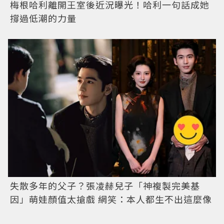
梅根哈利離開王室後近況曝光！哈利一句話成她
撐過低潮的力量
失散多年的父子？張凌赫兒子「神複製完美基
因」萌娃顏值太搶戲 網笑：本人都生不出這麼像