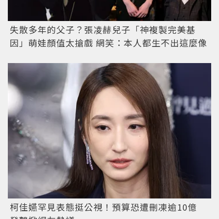
失散多年的父子？張凌赫兒子「神複製完美基
因」萌娃顏值太搶戲 網笑：本人都生不出這麼像
柯佳嬿罕見表態挺公視！預算恐遭刪凍逾10億