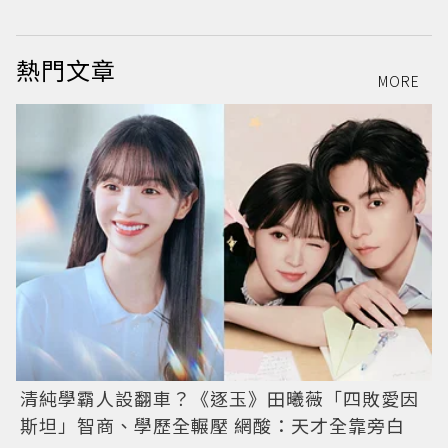
熱門文章
MORE
清純學霸人設翻車？《逐玉》田曦薇「四敗愛因
斯坦」智商、學歷全輾壓 網酸：天才全靠旁白