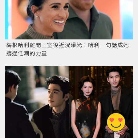
梅根哈利離開王室後近況曝光！哈利一句話成她
撐過低潮的力量