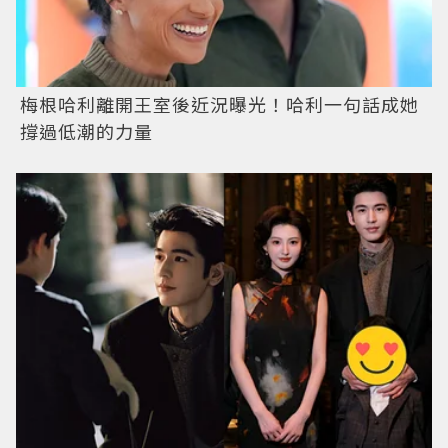
梅根哈利離開王室後近況曝光！哈利一句話成她
撐過低潮的力量