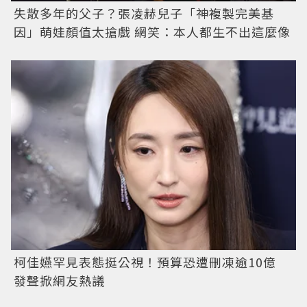
失散多年的父子？張凌赫兒子「神複製完美基
因」萌娃顏值太搶戲 網笑：本人都生不出這麼像
柯佳嬿罕見表態挺公視！預算恐遭刪凍逾10億
發聲掀網友熱議