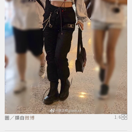
圖／擷自
微博
1
/
6