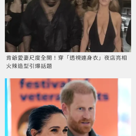
肯爺愛妻尺度全開！穿「透視連身衣」夜店亮相
火辣造型引爆話題