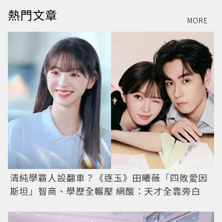
熱門文章
MORE
清純學霸人設翻車？《逐玉》田曦薇「四敗愛因
斯坦」智商、學歷全輾壓 網酸：天才全靠旁白