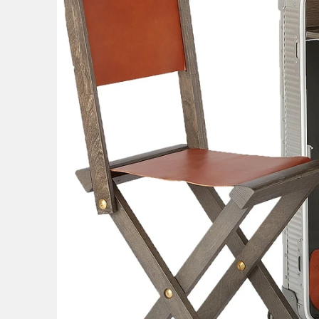
3
/
5