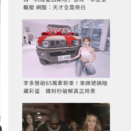
輾壓 網酸：天才全靠旁白
李多慧砸85萬牽新車！車牌號碼暗
藏彩蛋 鐵粉秒破解真正用意