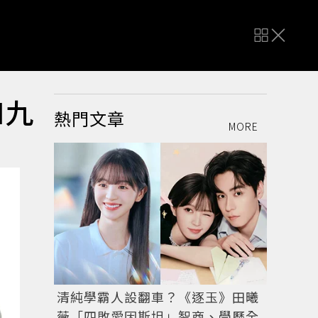
M九
熱門文章
MORE
清純學霸人設翻車？《逐玉》田曦
薇「四敗愛因斯坦」智商、學歷全