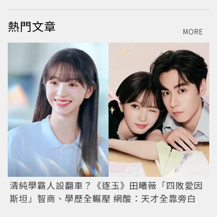
熱門文章
MORE
清純學霸人設翻車？《逐玉》田曦薇「四敗愛因
斯坦」智商、學歷全輾壓 網酸：天才全靠旁白