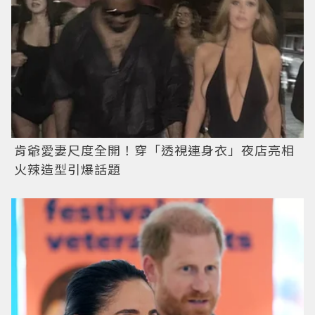
肯爺愛妻尺度全開！穿「透視連身衣」夜店亮相
火辣造型引爆話題