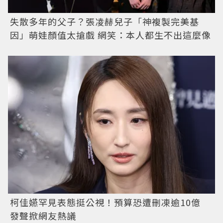
失散多年的父子？張凌赫兒子「神複製完美基
因」萌娃顏值太搶戲 網笑：本人都生不出這麼像
柯佳嬿罕見表態挺公視！預算恐遭刪凍逾10億
發聲掀網友熱議