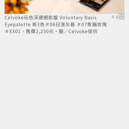
Celvoke玩色深邃眼影盤 Voluntary Basis
4
/
6
Eyepalette 新3色＃06日落灰暮 ＃07焦糖玫瑰
＃EX01，售價2,250元。圖／Celvoke提供
C
杏
奶
元