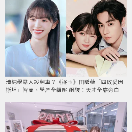
清純學霸人設翻車？《逐玉》田曦薇「四敗愛因
斯坦」智商、學歷全輾壓 網酸：天才全靠旁白