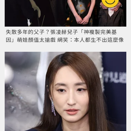
失散多年的父子？張凌赫兒子「神複製完美基
因」萌娃顏值太搶戲 網笑：本人都生不出這麼像