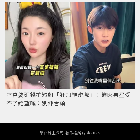
陸富婆砸錢拍短劇「狂加親密戲」！鮮肉男星受
不了絕望喊：別伸舌頭
聯合線上公司 著作權所有 ©2025