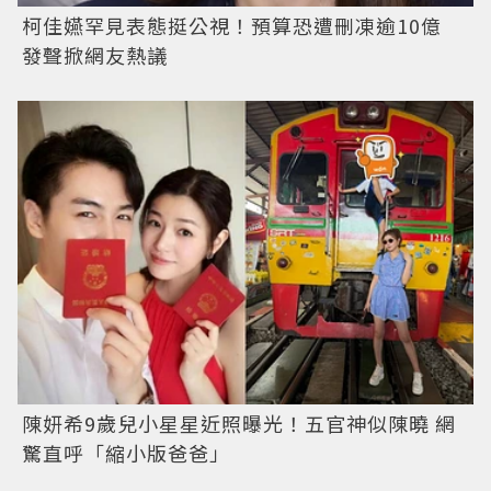
柯佳嬿罕見表態挺公視！預算恐遭刪凍逾10億
發聲掀網友熱議
陳妍希9歲兒小星星近照曝光！五官神似陳曉 網
驚直呼「縮小版爸爸」