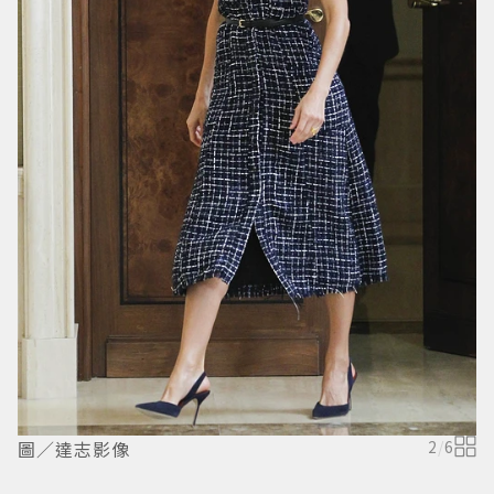
圖／達志影像
2
/
6