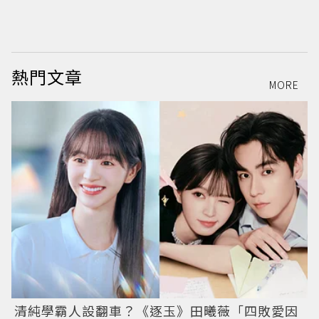
熱門文章
MORE
清純學霸人設翻車？《逐玉》田曦薇「四敗愛因