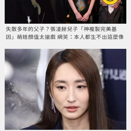
失散多年的父子？張凌赫兒子「神複製完美基
因」萌娃顏值太搶戲 網笑：本人都生不出這麼像