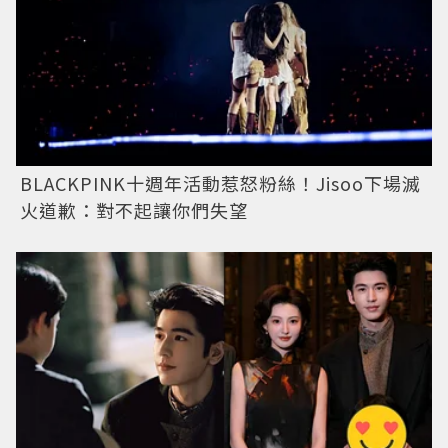
BLACKPINK十週年活動惹怒粉絲！Jisoo下場滅
火道歉：對不起讓你們失望