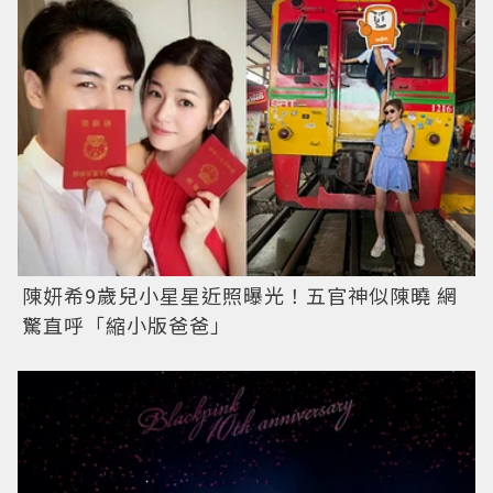
陳妍希9歲兒小星星近照曝光！五官神似陳曉 網
驚直呼「縮小版爸爸」