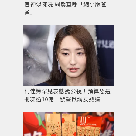
官神似陳曉 網驚直呼「縮小版爸
爸」
JILL STUART，全台撤櫃，只營業到8月31日。圖／
柯佳嬿罕見表態挺公視！預算恐遭
刪凍逾10億 發聲掀網友熱議