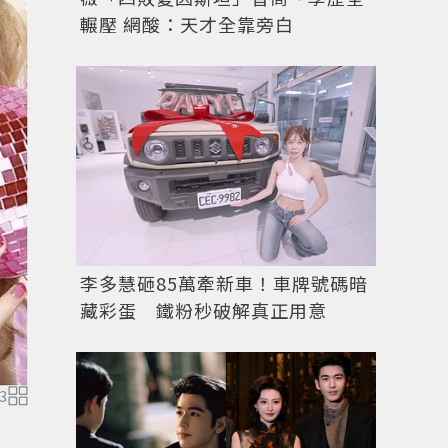
輾壓 網酸：天才全靠旁白
李多慧砸85萬牽新車！車牌號碼暗
藏彩蛋 鐵粉秒破解真正用意
3