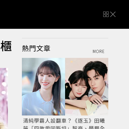
撤櫃
熱門文章
MORE
清純學霸人設翻車？《逐玉》田曦
薇「四敗愛因斯坦」智商、學歷全