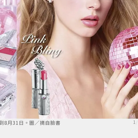
業到8月31日。圖／摘自臉書
1
/