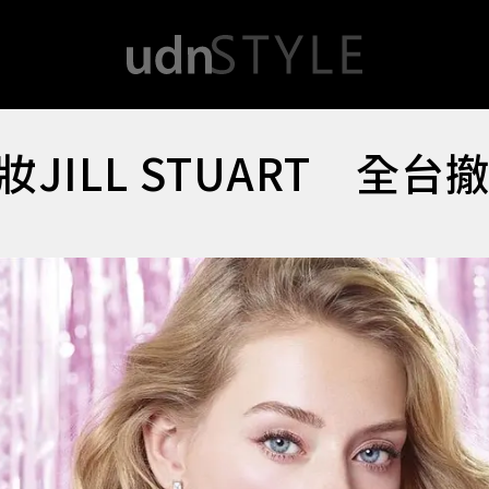
ILL STUART 全台