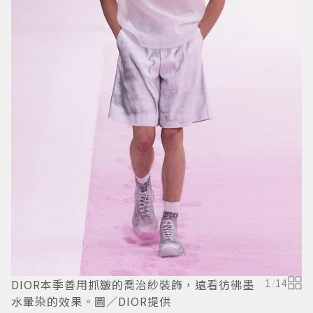
本
一
DIOR本季善用抓皺的喬治紗裝飾，遠看彷彿墨
1
/
14
水暈染的效果。圖／DIOR提供