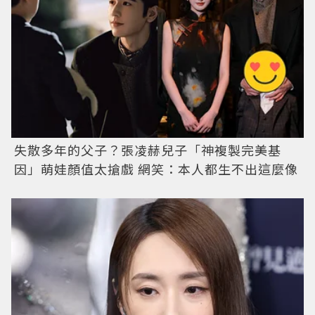
失散多年的父子？張凌赫兒子「神複製完美基
因」萌娃顏值太搶戲 網笑：本人都生不出這麼像