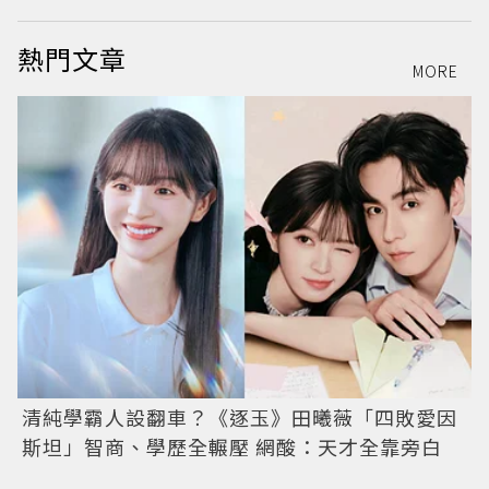
熱門文章
MORE
清純學霸人設翻車？《逐玉》田曦薇「四敗愛因
斯坦」智商、學歷全輾壓 網酸：天才全靠旁白