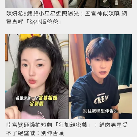
陳妍希9歲兒小星星近照曝光！五官神似陳曉 網
驚直呼「縮小版爸爸」
陸富婆砸錢拍短劇「狂加親密戲」！鮮肉男星受
不了絕望喊：別伸舌頭