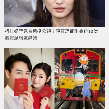
柯佳嬿罕見表態挺公視！預算恐遭刪凍逾10億
發聲掀網友熱議