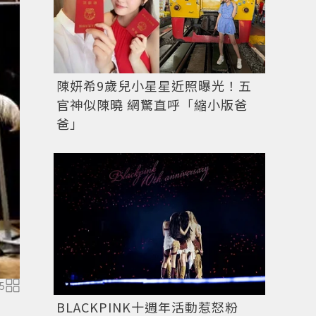
陳妍希9歲兒小星星近照曝光！五
官神似陳曉 網驚直呼「縮小版爸
爸」
5
BLACKPINK十週年活動惹怒粉