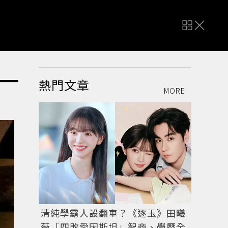
一
熱門文章
MORE
清純學霸人設翻車？《逐玉》田曦
薇「四敗愛因斯坦」智商、學歷全