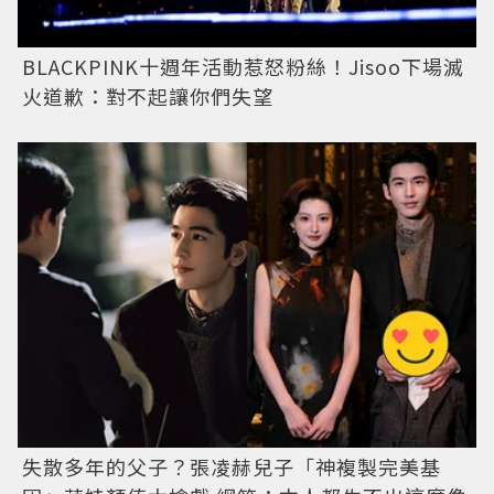
BLACKPINK十週年活動惹怒粉絲！Jisoo下場滅
火道歉：對不起讓你們失望
失散多年的父子？張凌赫兒子「神複製完美基