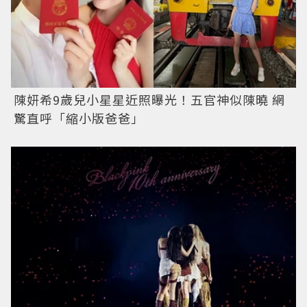
陳妍希9歲兒小星星近照曝光！五官神似陳曉 網
驚直呼「縮小版爸爸」