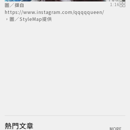
圖／擷自
1
/
16
https://www.instagram.com/qqqqqueen/
，圖／StyleMap提供
h
，
熱門文章
MORE