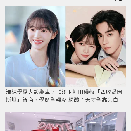
清純學霸人設翻車？《逐玉》田曦薇「四敗愛因
斯坦」智商、學歷全輾壓 網酸：天才全靠旁白