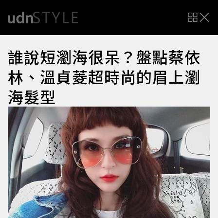
誰說短瀏海很呆？盤點蔡依
林、溫貞菱超時尚的眉上瀏
海髮型