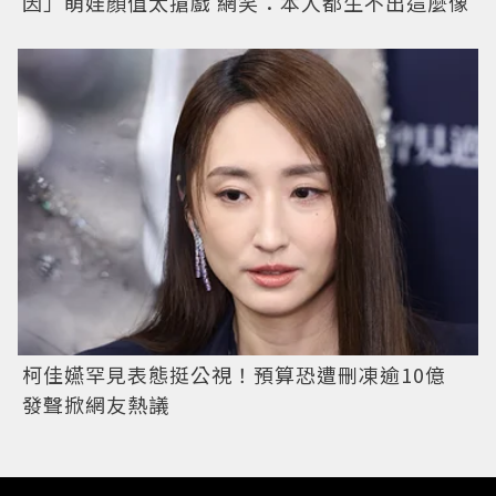
因」萌娃顏值太搶戲 網笑：本人都生不出這麼像
柯佳嬿罕見表態挺公視！預算恐遭刪凍逾10億
發聲掀網友熱議