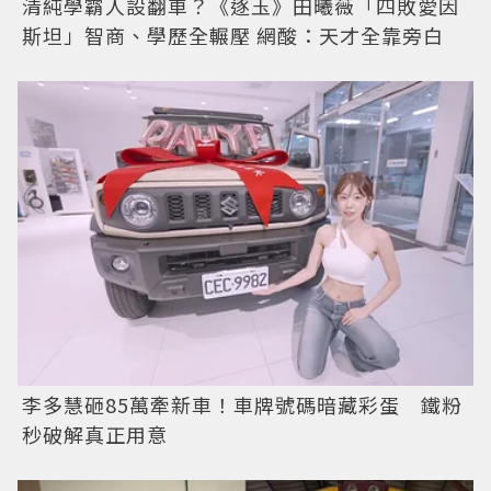
清純學霸人設翻車？《逐玉》田曦薇「四敗愛因
斯坦」智商、學歷全輾壓 網酸：天才全靠旁白
李多慧砸85萬牽新車！車牌號碼暗藏彩蛋 鐵粉
秒破解真正用意