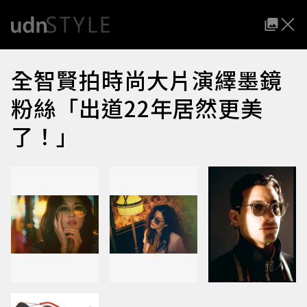
全智賢拍時尚大片演繹墨鏡
粉絲「出道22年居然更美
了！」