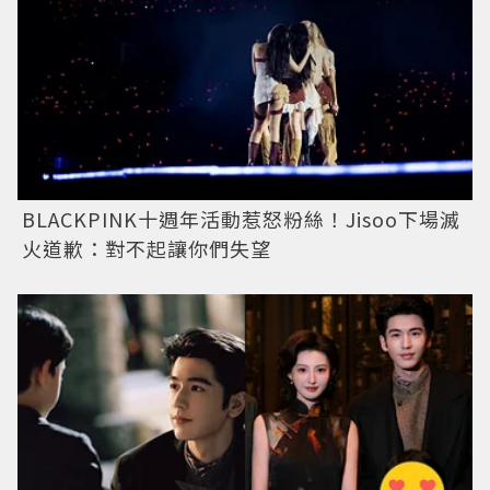
BLACKPINK十週年活動惹怒粉絲！Jisoo下場滅
火道歉：對不起讓你們失望