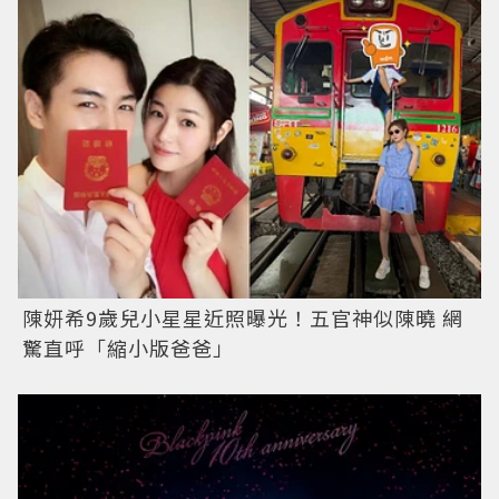
陳妍希9歲兒小星星近照曝光！五官神似陳曉 網
驚直呼「縮小版爸爸」