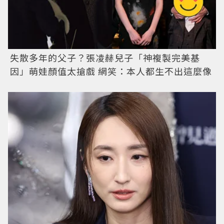
失散多年的父子？張凌赫兒子「神複製完美基
因」萌娃顏值太搶戲 網笑：本人都生不出這麼像