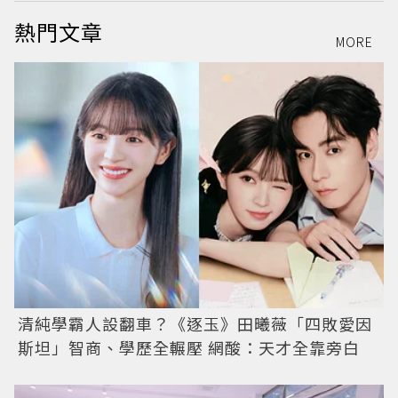
熱門文章
MORE
清純學霸人設翻車？《逐玉》田曦薇「四敗愛因
斯坦」智商、學歷全輾壓 網酸：天才全靠旁白