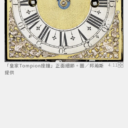
「皇家Tompion座鐘」正面細節。圖／邦瀚斯
4
/
11
提供
「
所