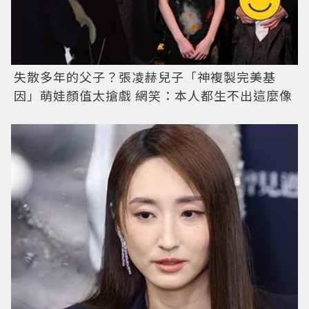
失散多年的父子？張凌赫兒子「神複製完美基
因」萌娃顏值太搶戲 網笑：本人都生不出這麼像