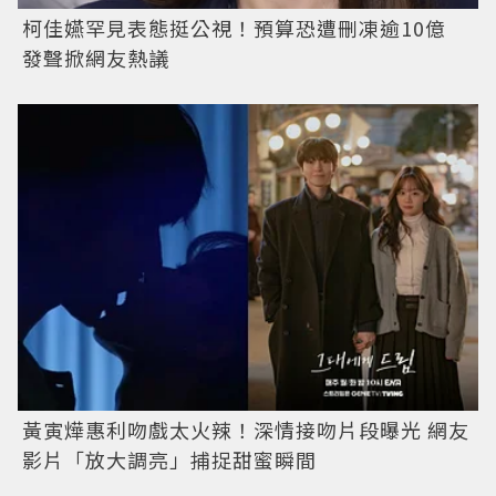
柯佳嬿罕見表態挺公視！預算恐遭刪凍逾10億
發聲掀網友熱議
黃寅燁惠利吻戲太火辣！深情接吻片段曝光 網友
影片「放大調亮」捕捉甜蜜瞬間