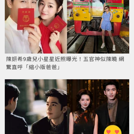
陳妍希9歲兒小星星近照曝光！五官神似陳曉 網
驚直呼「縮小版爸爸」