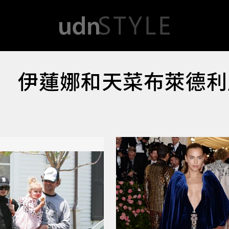
 伊蓮娜和天菜布萊德利