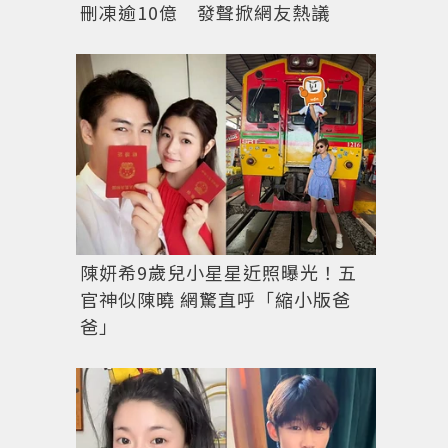
刪凍逾10億 發聲掀網友熱議
陳妍希9歲兒小星星近照曝光！五
官神似陳曉 網驚直呼「縮小版爸
爸」