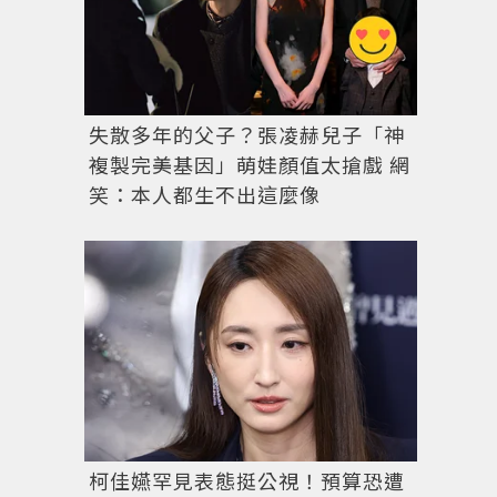
失散多年的父子？張凌赫兒子「神
複製完美基因」萌娃顏值太搶戲 網
笑：本人都生不出這麼像
柯佳嬿罕見表態挺公視！預算恐遭