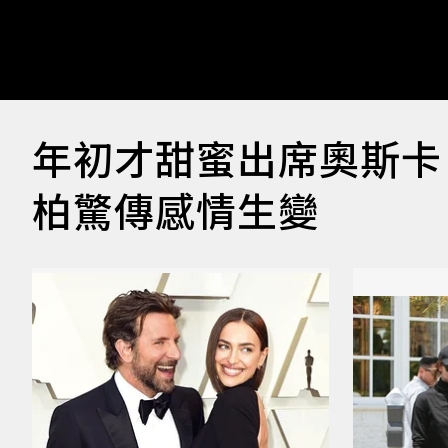
年初才甜蜜出席奧斯卡
柏驚傳感情生變