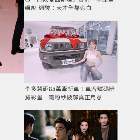
輾壓 網酸：天才全靠旁白
李多慧砸85萬牽新車！車牌號碼暗
藏彩蛋 鐵粉秒破解真正用意