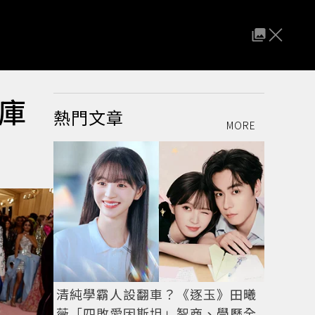
庫
熱門文章
MORE
清純學霸人設翻車？《逐玉》田曦
薇「四敗愛因斯坦」智商、學歷全