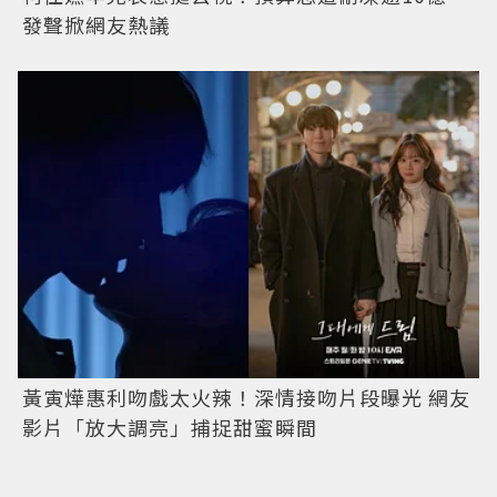
發聲掀網友熱議
黃寅燁惠利吻戲太火辣！深情接吻片段曝光 網友
影片「放大調亮」捕捉甜蜜瞬間