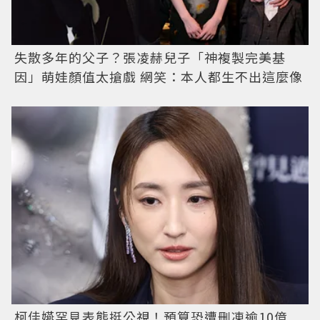
失散多年的父子？張凌赫兒子「神複製完美基
因」萌娃顏值太搶戲 網笑：本人都生不出這麼像
柯佳嬿罕見表態挺公視！預算恐遭刪凍逾10億