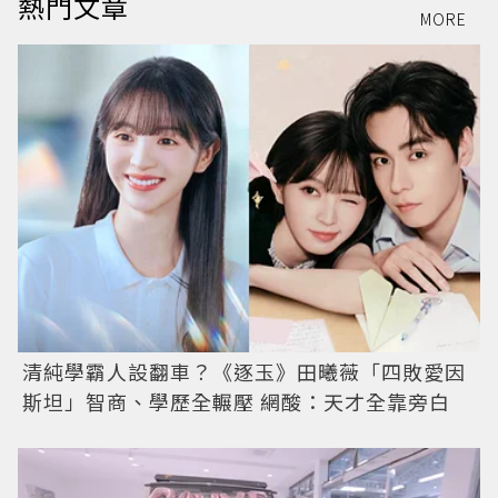
熱門文章
MORE
清純學霸人設翻車？《逐玉》田曦薇「四敗愛因
斯坦」智商、學歷全輾壓 網酸：天才全靠旁白