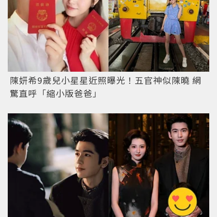
陳妍希9歲兒小星星近照曝光！五官神似陳曉 網
驚直呼「縮小版爸爸」