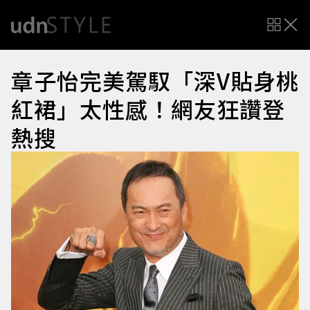
章子怡完美駕馭「深V貼身桃
紅裙」太性感！網友狂讚登
熱搜