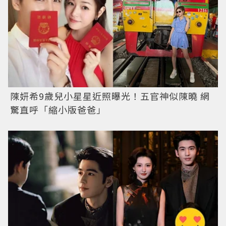
陳妍希9歲兒小星星近照曝光！五官神似陳曉 網
驚直呼「縮小版爸爸」