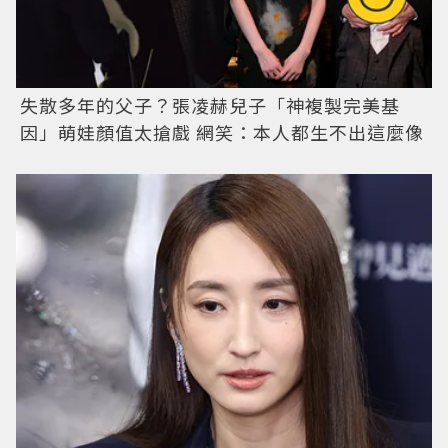
失散多年的父子？張凌赫兒子「神複製完美基
因」萌娃顏值太搶戲 網笑：本人都生不出這麼像