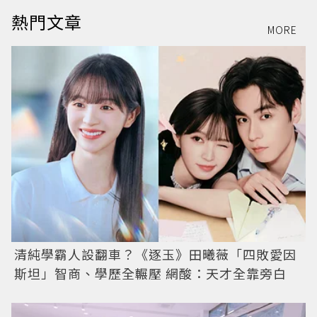
熱門文章
MORE
清純學霸人設翻車？《逐玉》田曦薇「四敗愛因
斯坦」智商、學歷全輾壓 網酸：天才全靠旁白