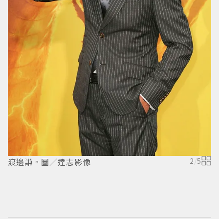
渡邊謙。圖／達志影像
2
/
5