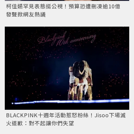
柯佳嬿罕見表態挺公視！預算恐遭刪凍逾10億
發聲掀網友熱議
BLACKPINK十週年活動惹怒粉絲！Jisoo下場滅
火道歉：對不起讓你們失望