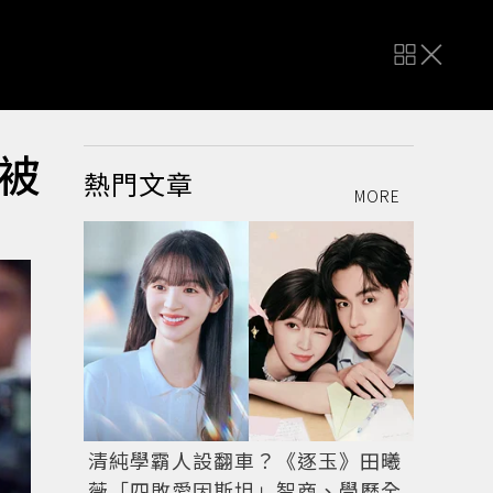
被
熱門文章
MORE
清純學霸人設翻車？《逐玉》田曦
薇「四敗愛因斯坦」智商、學歷全