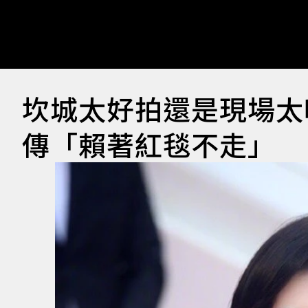
坎城太好拍還是現場太
傳「賴著紅毯不走」