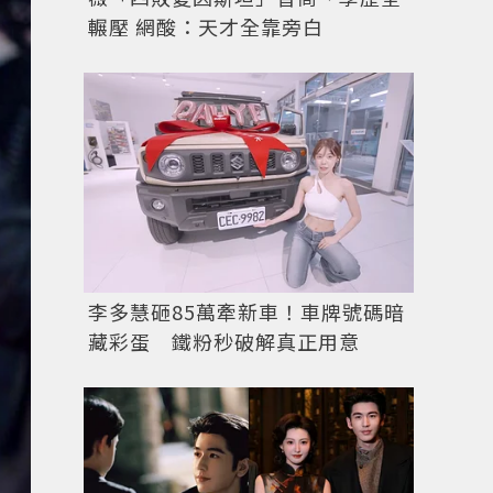
輾壓 網酸：天才全靠旁白
李多慧砸85萬牽新車！車牌號碼暗
藏彩蛋 鐵粉秒破解真正用意