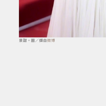
景甜。圖／擷自
微博
4
/
4