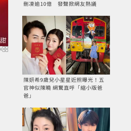
刪凍逾10億 發聲掀網友熱議
4
景甜。圖／擷自
微博
陳妍希9歲兒小星星近照曝光！五
官神似陳曉 網驚直呼「縮小版爸
爸」