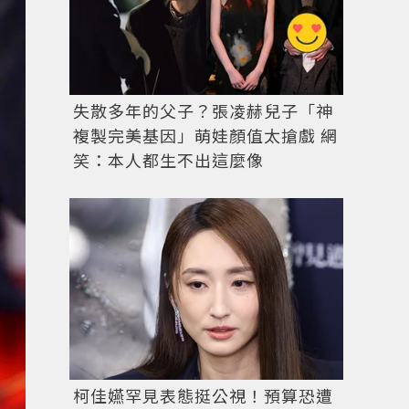
失散多年的父子？張凌赫兒子「神
複製完美基因」萌娃顏值太搶戲 網
笑：本人都生不出這麼像
柯佳嬿罕見表態挺公視！預算恐遭