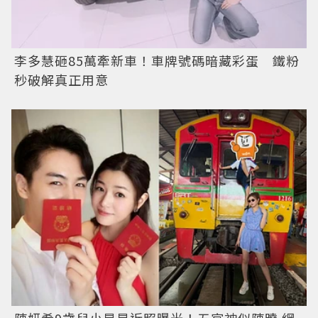
李多慧砸85萬牽新車！車牌號碼暗藏彩蛋 鐵粉
秒破解真正用意