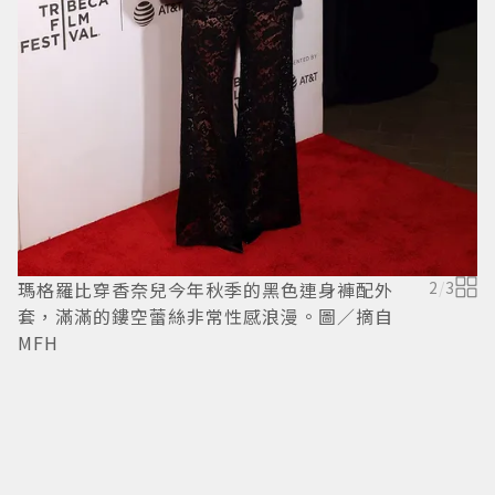
瑪格羅比穿香奈兒今年秋季的黑色連身褲配外
2
/
3
套，滿滿的鏤空蕾絲非常性感浪漫。圖／摘自
MFH
外
／