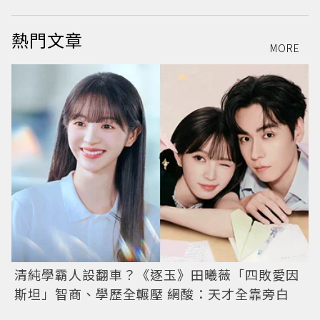
熱門文章
MORE
清純學霸人設翻車？《逐玉》田曦薇「四敗愛因
斯坦」智商、學歷全輾壓 網酸：天才全靠旁白