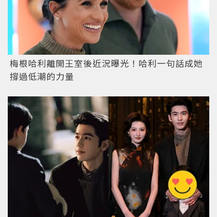
梅根哈利離開王室後近況曝光！哈利一句話成她
撐過低潮的力量