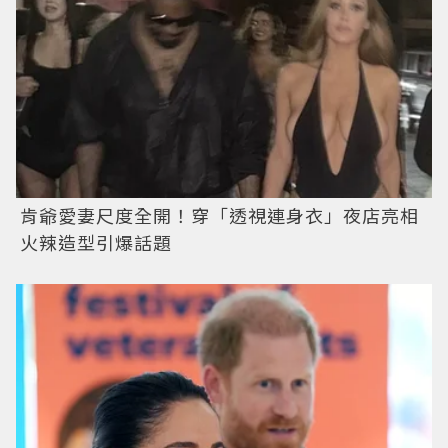
肯爺愛妻尺度全開！穿「透視連身衣」夜店亮相
火辣造型引爆話題