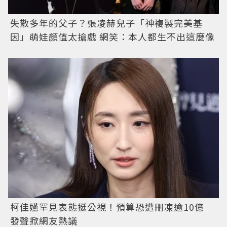
失散多年的父子？張凌赫兒子「神複製完美基
因」萌娃顏值太搶戲 網笑：本人都生不出這麼像
柯佳嬿罕見表態挺公視！預算恐遭刪凍逾10億
發聲掀網友熱議