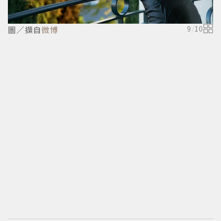
圖／擷自
微博
9
/
10