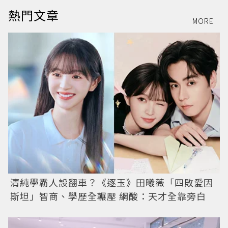
熱門文章
MORE
清純學霸人設翻車？《逐玉》田曦薇「四敗愛因
斯坦」智商、學歷全輾壓 網酸：天才全靠旁白