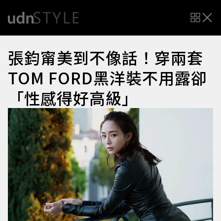
張鈞甯美到不像話！穿兩套
TOM FORD黑洋裝不用露卻
「性感得好高級」