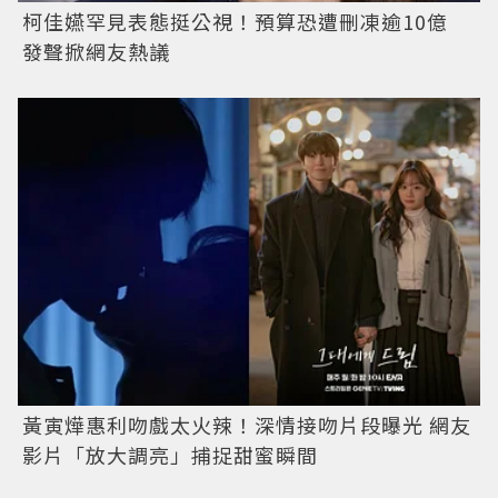
柯佳嬿罕見表態挺公視！預算恐遭刪凍逾10億
發聲掀網友熱議
黃寅燁惠利吻戲太火辣！深情接吻片段曝光 網友
影片「放大調亮」捕捉甜蜜瞬間