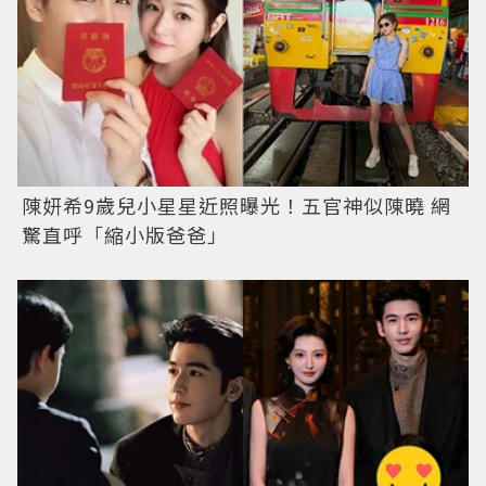
陳妍希9歲兒小星星近照曝光！五官神似陳曉 網
驚直呼「縮小版爸爸」