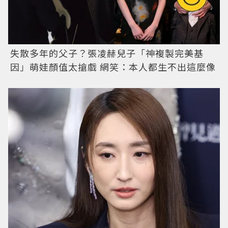
失散多年的父子？張凌赫兒子「神複製完美基
因」萌娃顏值太搶戲 網笑：本人都生不出這麼像