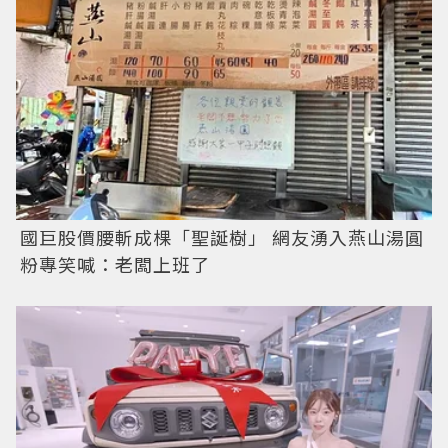
國巨股價腰斬成棵「聖誕樹」 網友湧入燕山湯圓
粉專笑喊：老闆上班了