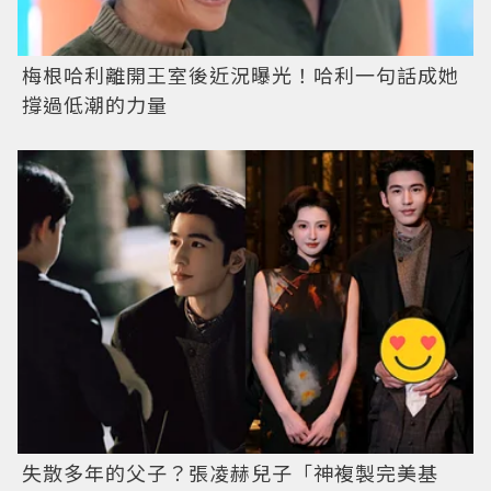
梅根哈利離開王室後近況曝光！哈利一句話成她
撐過低潮的力量
失散多年的父子？張凌赫兒子「神複製完美基