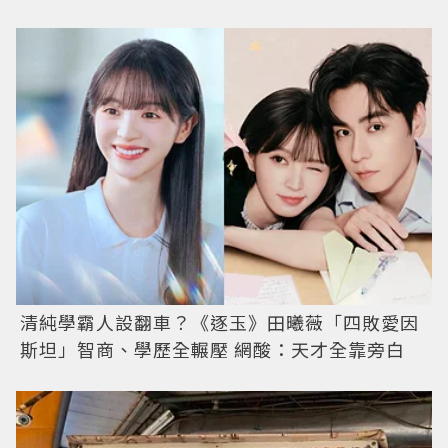
清純學霸人設翻車？《逐玉》田曦薇「四敗愛因
斯坦」智商、學歷全輾壓 網酸：天才全靠旁白