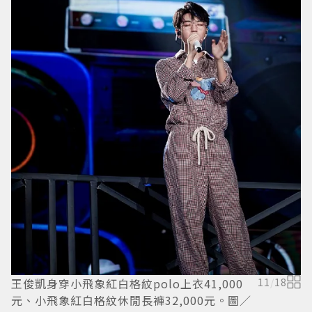
T
元
王俊凱身穿小飛象紅白格紋polo上衣41,000
11
/
18
元、小飛象紅白格紋休閒長褲32,000元。圖／