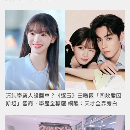
清純學霸人設翻車？《逐玉》田曦薇「四敗愛因
斯坦」智商、學歷全輾壓 網酸：天才全靠旁白