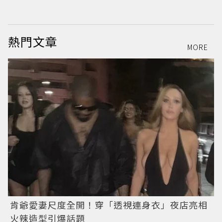
熱門文章
MORE
肯爺愛妻尺度全開！穿「透視連身衣」夜店亮相
火辣造型引爆話題