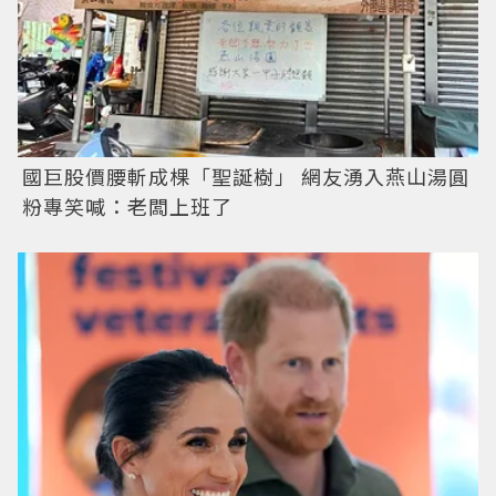
國巨股價腰斬成棵「聖誕樹」 網友湧入燕山湯圓
粉專笑喊：老闆上班了