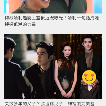
梅根哈利離開王室後近況曝光！哈利一句話成她
撐過低潮的力量
失散多年的父子？張凌赫兒子「神複製完美基