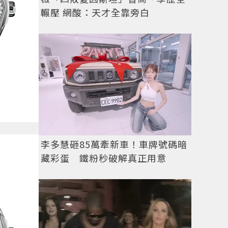
輾壓 網酸：天才全靠旁白
李多慧砸85萬牽新車！車牌號碼暗
藏彩蛋 鐵粉秒破解真正用意