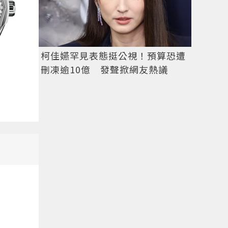
柯佳嬿罕見表態挺公視！預算恐遭
刪凍逾10億 發聲掀網友熱議