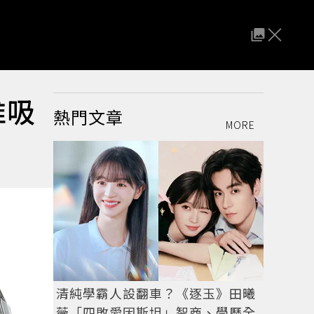
推吸
熱門文章
MORE
清純學霸人設翻車？《逐玉》田曦
薇「四敗愛因斯坦」智商、學歷全