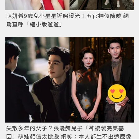
陳妍希9歲兒小星星近照曝光！五官神似陳曉 網
驚直呼「縮小版爸爸」
失散多年的父子？張凌赫兒子「神複製完美基
因」萌娃顏值太搶戲 網笑：本人都生不出這麼像