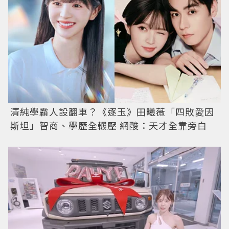
清純學霸人設翻車？《逐玉》田曦薇「四敗愛因
斯坦」智商、學歷全輾壓 網酸：天才全靠旁白