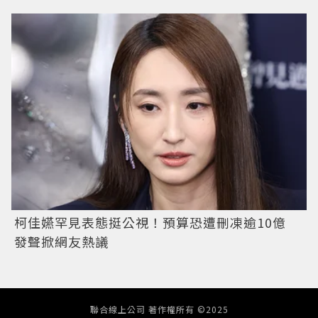
柯佳嬿罕見表態挺公視！預算恐遭刪凍逾10億
發聲掀網友熱議
聯合線上公司 著作權所有 ©2025