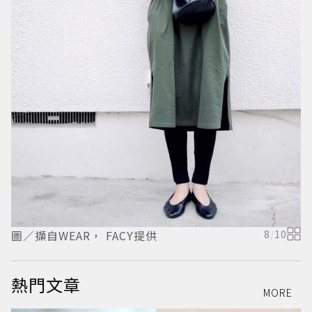
圖／擷自WEAR， FACY提供
8
/
10
圖
熱門文章
MORE