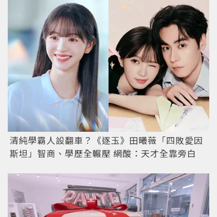
清純學霸人設翻車？《逐玉》田曦薇「四敗愛因
斯坦」智商、學歷全輾壓 網酸：天才全靠旁白