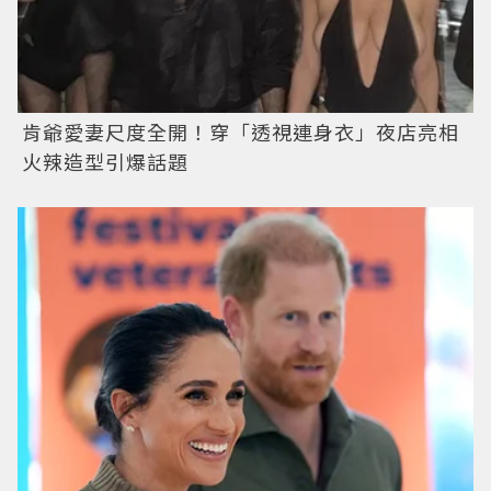
肯爺愛妻尺度全開！穿「透視連身衣」夜店亮相
火辣造型引爆話題