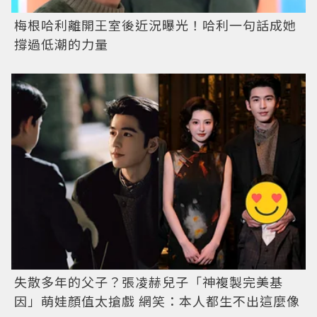
梅根哈利離開王室後近況曝光！哈利一句話成她
撐過低潮的力量
失散多年的父子？張凌赫兒子「神複製完美基
因」萌娃顏值太搶戲 網笑：本人都生不出這麼像