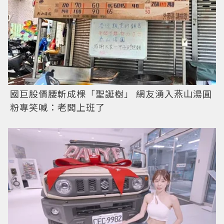
國巨股價腰斬成棵「聖誕樹」 網友湧入燕山湯圓
粉專笑喊：老闆上班了