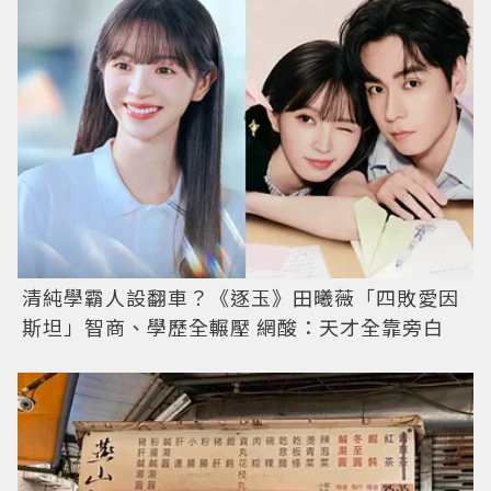
清純學霸人設翻車？《逐玉》田曦薇「四敗愛因
斯坦」智商、學歷全輾壓 網酸：天才全靠旁白