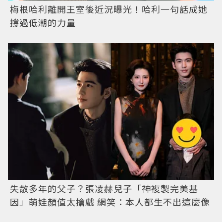
梅根哈利離開王室後近況曝光！哈利一句話成她
撐過低潮的力量
失散多年的父子？張凌赫兒子「神複製完美基
因」萌娃顏值太搶戲 網笑：本人都生不出這麼像