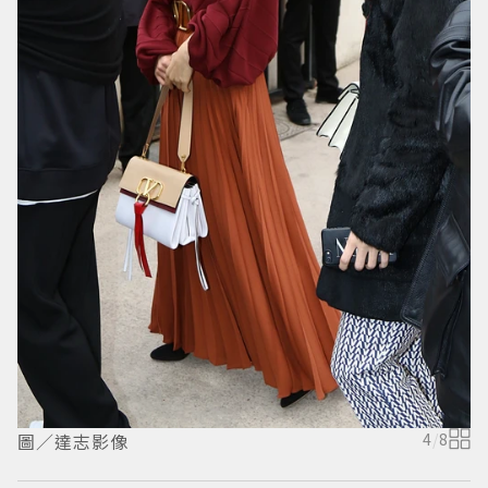
圖／達志影像
4
/
8