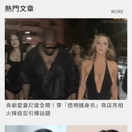
熱門文章
MORE
肯爺愛妻尺度全開！穿「透視連身衣」夜店亮相
火辣造型引爆話題