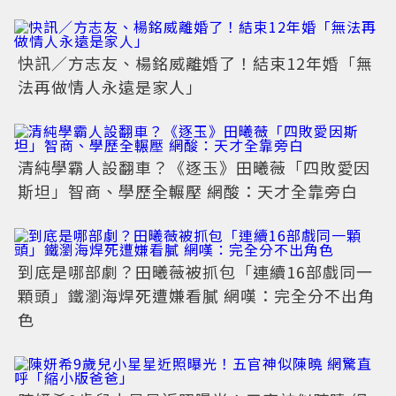
快訊／方志友、楊銘威離婚了！結束12年婚「無
法再做情人永遠是家人」
清純學霸人設翻車？《逐玉》田曦薇「四敗愛因
斯坦」智商、學歷全輾壓 網酸：天才全靠旁白
到底是哪部劇？田曦薇被抓包「連續16部戲同一
顆頭」鐵瀏海焊死遭嫌看膩 網嘆：完全分不出角
色