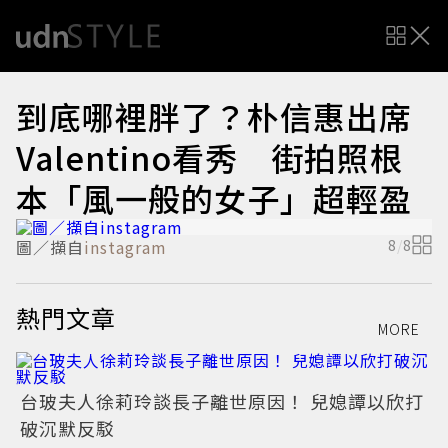
到底哪裡胖了？朴信惠出席
Valentino看秀 街拍照根
本「風一般的女子」超輕盈
圖／擷自
instagram
8
/
8
熱門文章
MORE
台玻夫人徐莉玲談長子離世原因！ 兒媳譚以欣打
破沉默反駁