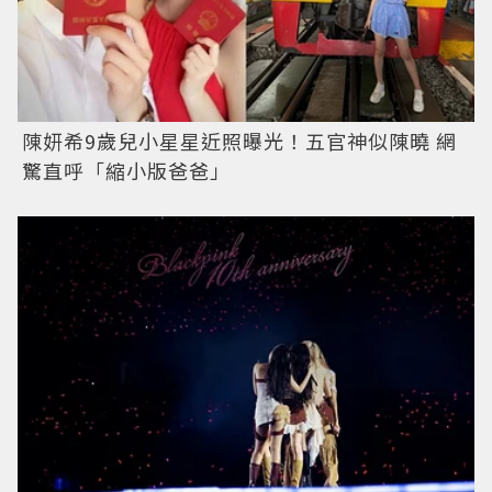
陳妍希9歲兒小星星近照曝光！五官神似陳曉 網
驚直呼「縮小版爸爸」