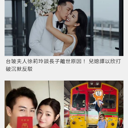
台玻夫人徐莉玲談長子離世原因！ 兒媳譚以欣打
破沉默反駁