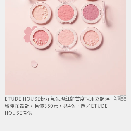
ETUDE HOUSE粉好氣色腮紅餅首度採用立體浮
2
/
8
雕櫻花設計，售價350元，共4色。圖／ETUDE
E
HOUSE提供
列