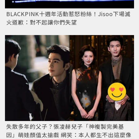
BLACKPINK十週年活動惹怒粉絲！Jisoo下場滅
火道歉：對不起讓你們失望
失散多年的父子？張凌赫兒子「神複製完美基
因」萌娃顏值太搶戲 網笑：本人都生不出這麼像