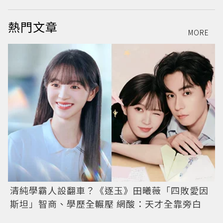
熱門文章
MORE
清純學霸人設翻車？《逐玉》田曦薇「四敗愛因
斯坦」智商、學歷全輾壓 網酸：天才全靠旁白