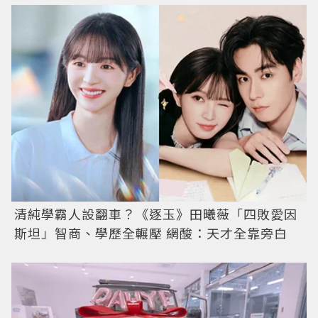
清純學霸人設翻車？《逐玉》田曦薇「四敗愛因
斯坦」智商、學歷全輾壓 網酸：天才全靠旁白