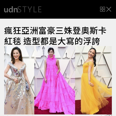
瘋狂亞洲富豪三姝登奧斯卡
紅毯 造型都是大寫的浮誇