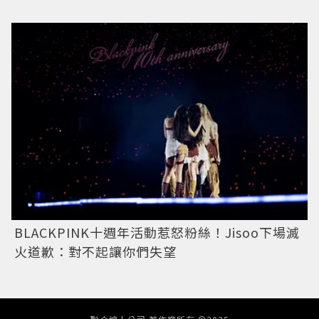
BLACKPINK十週年活動惹怒粉絲！Jisoo下場滅
火道歉：對不起讓你們失望