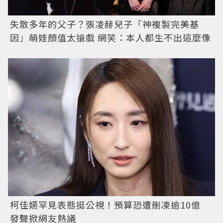
失散多年的父子？張凌赫兒子「神複製完美基
因」萌娃顏值太搶戲 網笑：本人都生不出這麼像
柯佳嬿罕見表態挺公視！預算恐遭刪凍逾10億
發聲掀網友熱議