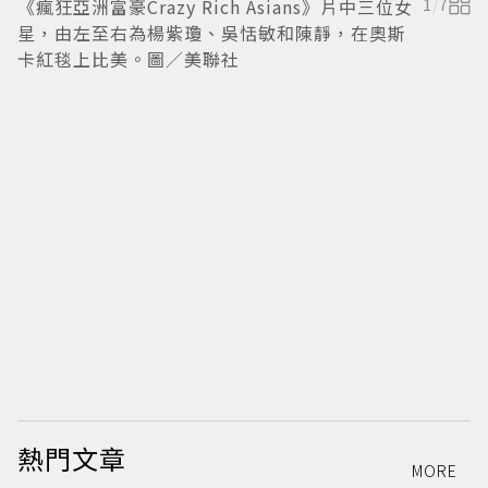
《瘋狂亞洲富豪Crazy Rich Asians》片中三位女
1
/
7
星，由左至右為楊紫瓊、吳恬敏和陳靜，在奧斯
卡紅毯上比美。圖／美聯社
陳
穿
熱門文章
MORE