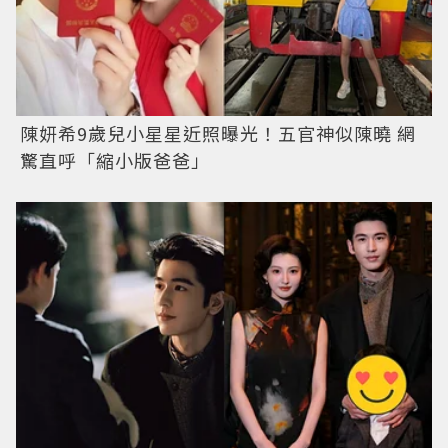
陳妍希9歲兒小星星近照曝光！五官神似陳曉 網
驚直呼「縮小版爸爸」