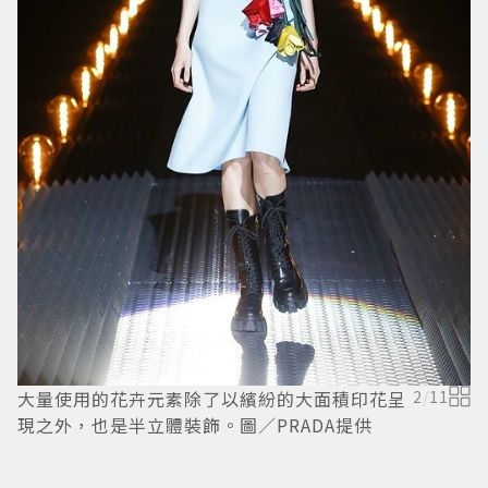
大量使用的花卉元素除了以繽紛的大面積印花呈
2
/
11
現之外，也是半立體裝飾。圖／PRADA提供
時
是