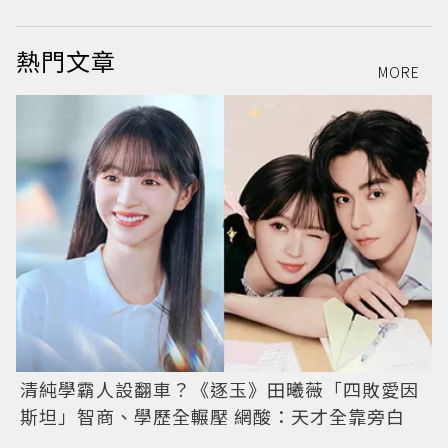
熱門文章
MORE
清純學霸人設翻車？《逐玉》田曦薇「四敗愛因
斯坦」智商、學歷全輾壓 網酸：天才全靠旁白