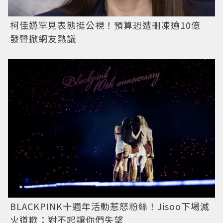
柯佳嬿罕見表態挺公視！預算恐遭刪凍逾10億
發聲掀網友熱議
BLACKPINK十週年活動惹怒粉絲！Jisoo下場滅
火道歉：對不起讓你們失望