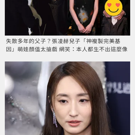
失散多年的父子？張凌赫兒子「神複製完美基
因」萌娃顏值太搶戲 網笑：本人都生不出這麼像