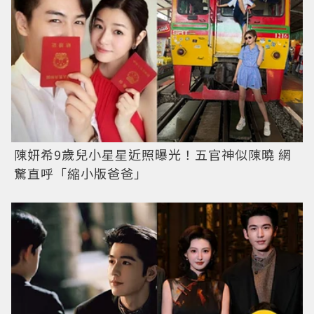
陳妍希9歲兒小星星近照曝光！五官神似陳曉 網
驚直呼「縮小版爸爸」