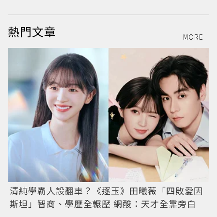
熱門文章
MORE
清純學霸人設翻車？《逐玉》田曦薇「四敗愛因
斯坦」智商、學歷全輾壓 網酸：天才全靠旁白