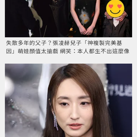
失散多年的父子？張凌赫兒子「神複製完美基
因」萌娃顏值太搶戲 網笑：本人都生不出這麼像