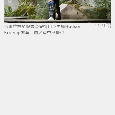
卡爾拉格斐與香奈兒御用小男模Hudson
12
/
21
卡
Kroenig謝幕。圖／香奈兒提供
K