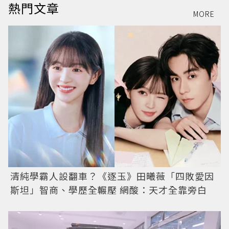
熱門文章
MORE
清純學霸人設翻車？《逐玉》田曦薇「四敗愛因
斯坦」智商、學歷全輾壓 網酸：天才全靠旁白