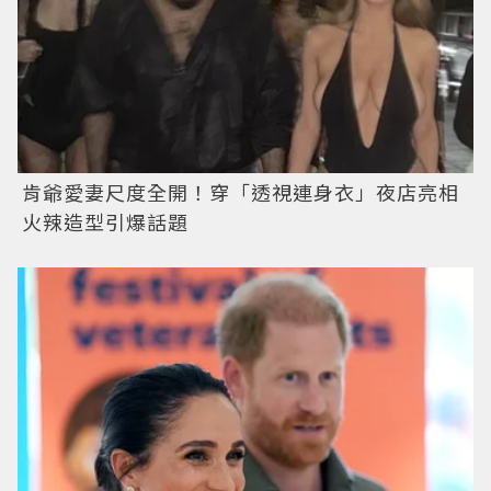
肯爺愛妻尺度全開！穿「透視連身衣」夜店亮相
火辣造型引爆話題