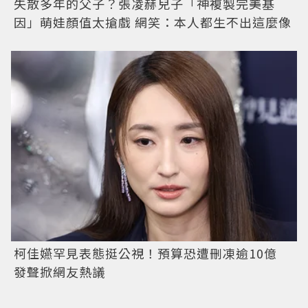
失散多年的父子？張凌赫兒子「神複製完美基
因」萌娃顏值太搶戲 網笑：本人都生不出這麼像
柯佳嬿罕見表態挺公視！預算恐遭刪凍逾10億
發聲掀網友熱議