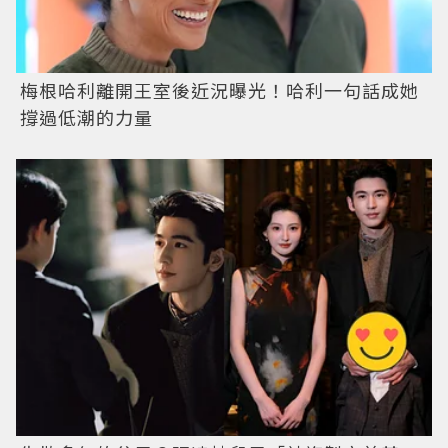
梅根哈利離開王室後近況曝光！哈利一句話成她
撐過低潮的力量