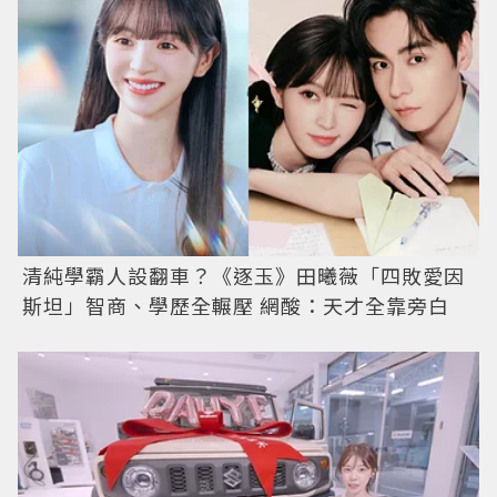
清純學霸人設翻車？《逐玉》田曦薇「四敗愛因
斯坦」智商、學歷全輾壓 網酸：天才全靠旁白