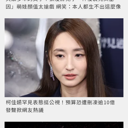
因」萌娃顏值太搶戲 網笑：本人都生不出這麼像
柯佳嬿罕見表態挺公視！預算恐遭刪凍逾10億
發聲掀網友熱議