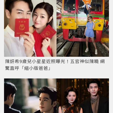
陳妍希9歲兒小星星近照曝光！五官神似陳曉 網
驚直呼「縮小版爸爸」