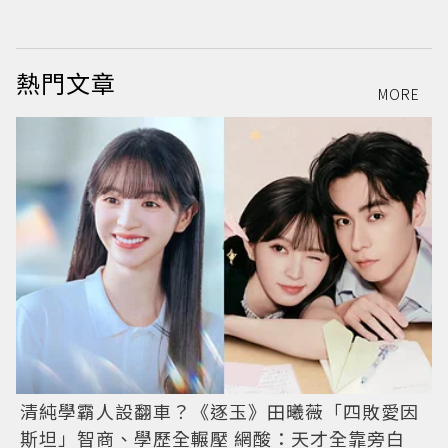
熱門文章
MORE
清純學霸人設翻車？《逐玉》田曦薇「四敗愛因
斯坦」智商、學歷全輾壓 網酸：天才全靠旁白