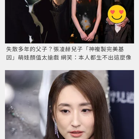
失散多年的父子？張凌赫兒子「神複製完美基
因」萌娃顏值太搶戲 網笑：本人都生不出這麼像