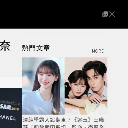
奈
熱門文章
MORE
清純學霸人設翻車？《逐玉》田曦
薇「四敗愛因斯坦」智商、學歷全