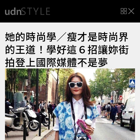
她的時尚學／瘦才是時尚界
的王道！學好這６招讓妳街
拍登上國際媒體不是夢