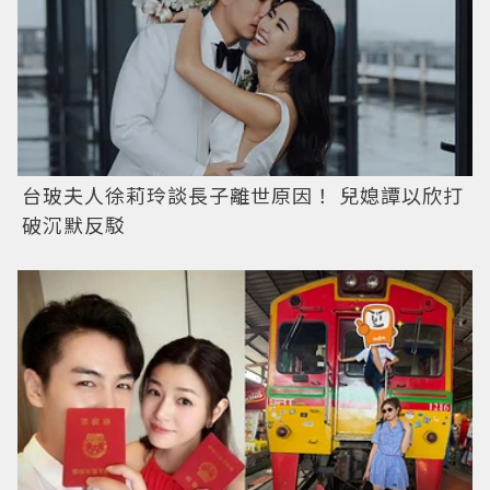
台玻夫人徐莉玲談長子離世原因！ 兒媳譚以欣打
破沉默反駁