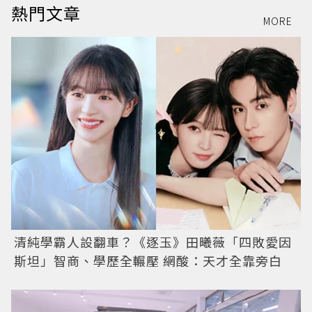
熱門文章
MORE
清純學霸人設翻車？《逐玉》田曦薇「四敗愛因
斯坦」智商、學歷全輾壓 網酸：天才全靠旁白