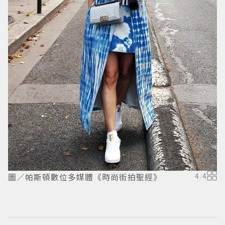
圖／帕斯頓數位多媒體《時尚街拍聖經》
4
/
4