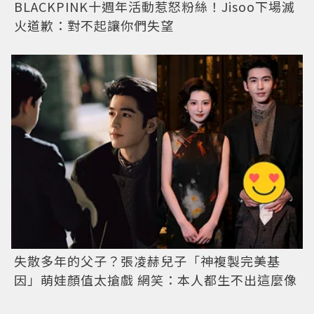
BLACKPINK十週年活動惹怒粉絲！Jisoo下場滅
火道歉：對不起讓你們失望
失散多年的父子？張凌赫兒子「神複製完美基
因」萌娃顏值太搶戲 網笑：本人都生不出這麼像