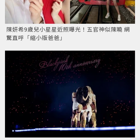
陳妍希9歲兒小星星近照曝光！五官神似陳曉 網
驚直呼「縮小版爸爸」